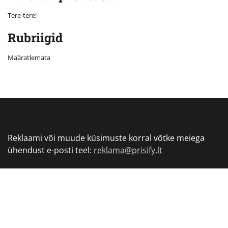
Tere-tere!
Rubriigid
Määratlemata
Reklaami või muude küsimuste korral võtke meiega
ühendust e-posti teel:
reklama@prisify.lt