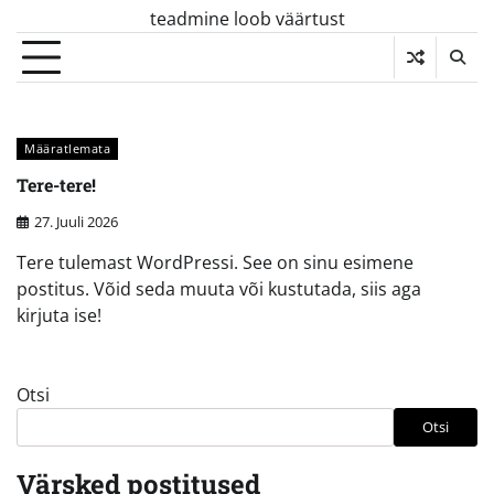
Skip
teadmine loob väärtust
to
content
Määratlemata
Tere-tere!
27. Juuli 2026
Tere tulemast WordPressi. See on sinu esimene
postitus. Võid seda muuta või kustutada, siis aga
kirjuta ise!
Otsi
Otsi
Värsked postitused