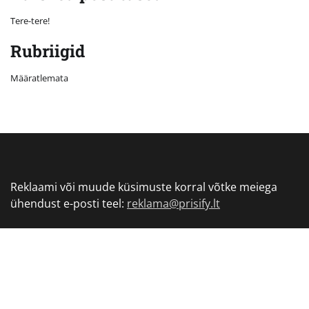
Tere-tere!
Rubriigid
Määratlemata
Reklaami või muude küsimuste korral võtke meiega
ühendust e-posti teel:
reklama@prisify.lt