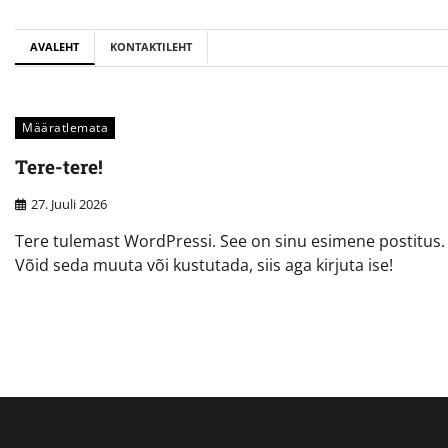
Skip
to
AVALEHT
KONTAKTILEHT
content
Määratlemata
Tere-tere!
27. Juuli 2026
Tere tulemast WordPressi. See on sinu esimene postitus.
Võid seda muuta või kustutada, siis aga kirjuta ise!