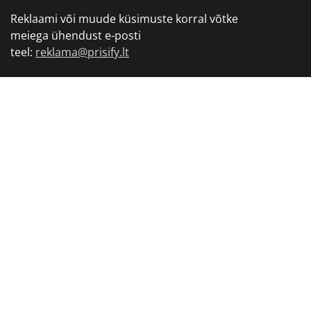
Reklaami või muude küsimuste korral võtke
meiega ühendust e-posti
teel:
reklama@prisify.lt