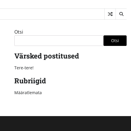
Otsi
Otsi
Värsked postitused
Tere-tere!
Rubriigid
Määratlemata