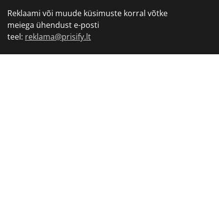
Reklaami või muude küsimuste korral võtke
meiega ühendust e-posti
teel:
reklama@prisify.lt