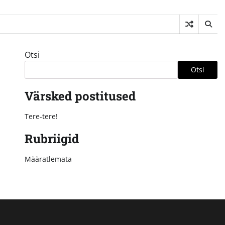
Otsi
Otsi
Värsked postitused
Tere-tere!
Rubriigid
Määratlemata