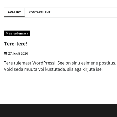
Skip
to
AVALEHT
KONTAKTILEHT
content
Määratlemata
Tere-tere!
27. Juuli 2026
Tere tulemast WordPressi. See on sinu esimene postitus.
Võid seda muuta või kustutada, siis aga kirjuta ise!