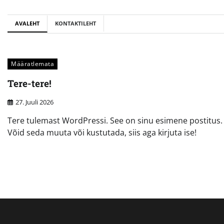
Skip
to
AVALEHT
KONTAKTILEHT
content
Määratlemata
Tere-tere!
27. Juuli 2026
Tere tulemast WordPressi. See on sinu esimene postitus.
Võid seda muuta või kustutada, siis aga kirjuta ise!