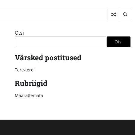
Otsi
Otsi
Värsked postitused
Tere-tere!
Rubriigid
Määratlemata