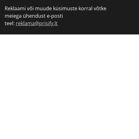
Reklaami või muude küsimuste korral võtke
meiega ühendust e-posti
teel:
reklama@prisify.lt